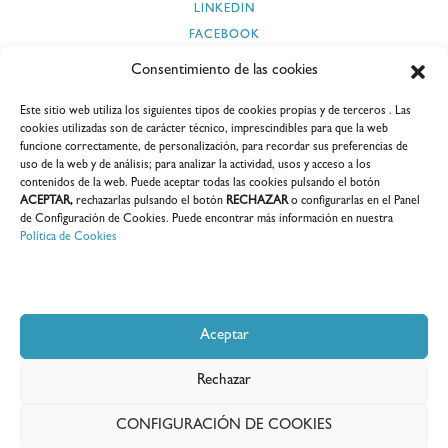
LINKEDIN
FACEBOOK
INSTAGRAM
Consentimiento de las cookies
TWITTER
Este sitio web utiliza los siguientes tipos de cookies propias y de terceros . Las
YOUTUBE
cookies utilizadas son de carácter técnico, imprescindibles para que la web
funcione correctamente, de personalización, para recordar sus preferencias de
uso de la web y de análisis; para analizar la actividad, usos y acceso a los
contenidos de la web. Puede aceptar todas las cookies pulsando el botón
ACEPTAR,
rechazarlas pulsando el botón
RECHAZAR
o configurarlas en el Panel
SEGURIDAD Y CIBERSEGURIDAD
PROVEEDORES
CLIENTES
de Configuración de Cookies. Puede encontrar más información en nuestra
Política de Cookies
INFORMES SOSTENIBILIDAD
CEDOC
E-COORDINA
Aceptar
Rechazar
CONFIGURACIÓN DE COOKIES
Windar Renovables S.A.U. I Todos los derechos reservados I 2026