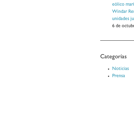
eólico mar
Windar Ren
unidades j
6 de octub
Categorías
Noticias
Prensa