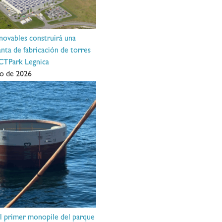
ovables construirá una
nta de fabricación de torres
 CTPark Legnica
o de 2026
el primer monopile del parque