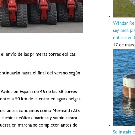
Windar Ren
segunda pla
eólicas en
17 de marz
l envío de las primeras torres eólicas
ntinuarán hasta el final del verano según
 Avilés en España de 46 de las 58 torres
tra a 50 km de la costa en aguas belgas.
dos, antes conocidos como Mermaid (235
rbinas eólicas marinas y suministrará
a puesta en marcha se completen antes de
Se instala 