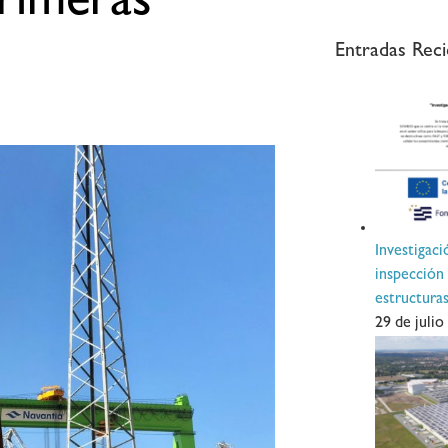
primeras
Entradas Reci
Investigaci
inspección
estructur
29 de julio