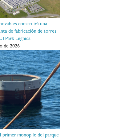
ovables construirá una
nta de fabricación de torres
 CTPark Legnica
o de 2026
el primer monopile del parque